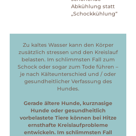
Abkühlung statt
„Schockkühlung“
Zu kaltes Wasser kann den Körper
zusätzlich stressen und den Kreislauf
belasten. Im schlimmsten Fall zum
Schock oder sogar zum Tode führen –
je nach Kälteunterschied und / oder
gesundheitlicher Verfassung des
Hundes.
Gerade ältere Hunde, kurznasige
Hunde oder gesundheitlich
vorbelastete Tiere können bei Hitze
ernsthafte Kreislaufprobleme
entwickeln. Im schlimmsten Fall